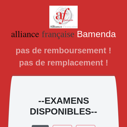
alliance
française
Bamenda
pas de remboursement !
pas de remplacement !
--EXAMENS
DISPONIBLES--